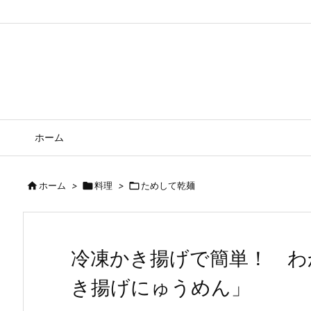
ホーム

ホーム
>

料理
>

ためして乾麺
冷凍かき揚げで簡単！ わ
き揚げにゅうめん」