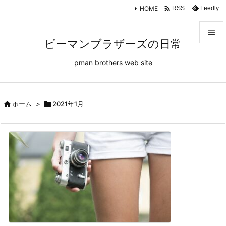

HOME
Feedly
RSS

ピーマンブラザーズの日常

pman brothers web site
メニュ

サイド


ホーム
>

2021年1月
前へ

次へ

検索