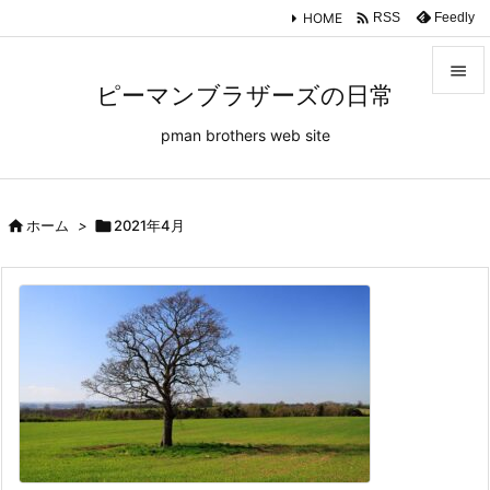

HOME
Feedly
RSS

ピーマンブラザーズの日常

pman brothers web site
メニュ

サイド


ホーム
>

2021年4月
前へ

次へ

検索