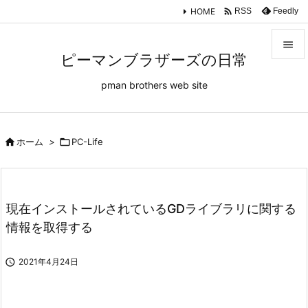

HOME
Feedly
RSS

ピーマンブラザーズの日常

pman brothers web site
メニュ

サイド


ホーム
>

PC-Life
前へ

次へ
現在インストールされているGDライブラリに関する

情報を取得する
検索

2021年4月24日