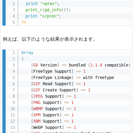
print
"<pre>"
;
print_r
(
gd_info
(
)
)
;
print
"</pre>"
;
?>
例えば、以下のような結果が表示されます。
Array
(
[
GD
 Version
]
=
>
 bundled 
(
2.1
.0
 compatible
)
[
FreeType Support
]
=
>
1
[
FreeType Linkage
]
=
>
 with freetype

[
GIF
 Read Support
]
=
>
1
[
GIF
 Create Support
]
=
>
1
[
JPEG
 Support
]
=
>
1
[
PNG
 Support
]
=
>
1
[
WBMP
 Support
]
=
>
1
[
XPM
 Support
]
=
>
1
[
XBM
 Support
]
=
>
1
[
WebP Support
]
=
>
1