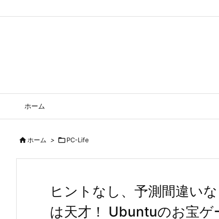
3ケタの整数×2ケタの整数の筆算を完成させるUbuntuの頭脳ゲーム
ホーム

ホーム
>

PC-Life
ヒントなし、予測間違いな
は天才！ Ubuntuのお