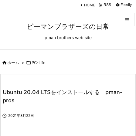

HOME
Feedly
RSS

ピーマンブラザーズの日常

pman brothers web site
メニュ

サイド


ホーム
>

PC-Life
前へ

次へ
Ubuntu 20.04 LTSをインストールする pman-

pros
検索

2021年8月22日