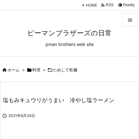
塩もみキュウリがうまい 明星評判屋重ねだし冷やし塩ラーメン

HOME
Feedly
RSS

ピーマンブラザーズの日常

メニュ
pman brothers web site

サイド


ホーム
>

料理
>

ためして乾麺
前へ

次へ

塩もみキュウリがうまい 冷やし塩ラーメン
検索

2021年6月24日