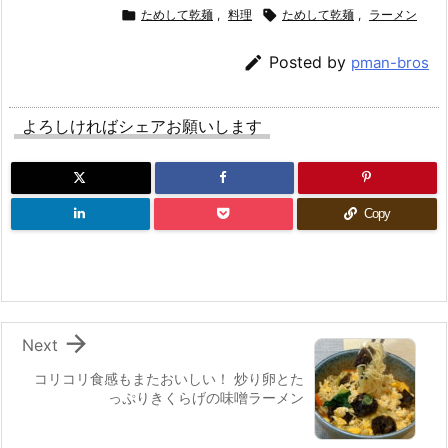

ためして乾麺
,
料理

ためして乾麺
,
ラーメン

Posted by
pman-bros
よろしければシェアお願いします
Copy

Next
コリコリ食感もまたおいしい！ 炒り卵とた
っぷりきくらげの味噌ラーメン