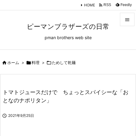

HOME
Feedly
RSS

ピーマンブラザーズの日常

pman brothers web site
メニュ

サイド


ホーム
>

料理
>

ためして乾麺
前へ

次へ
トマトジュースだけで ちょっとスパイシーな「お

となのナポリタン」
検索

2021年9月25日