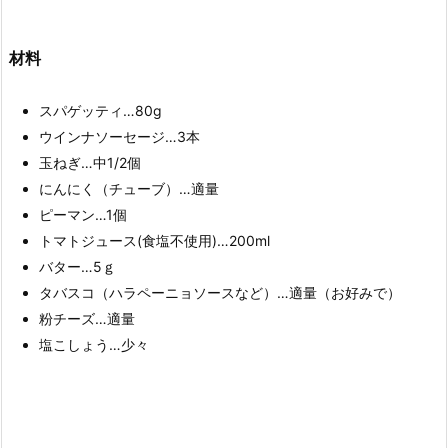
材料
スパゲッティ…80g
ウインナソーセージ…3本
玉ねぎ…中1/2個
にんにく（チューブ）…適量
ピーマン…1個
トマトジュース(食塩不使用)…200ml
バター…5ｇ
タバスコ（ハラペーニョソースなど）…適量（お好みで）
粉チーズ…適量
塩こしょう…少々