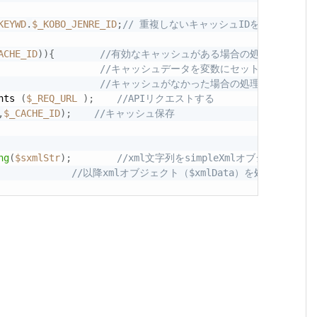
KEYWD
.
$_KOBO_JENRE_ID
;
// 重複しないキャッシュIDを生成します
ACHE_ID
)
)
{
//有効なキャッシュがある場合の処理	  
//キャッシュデータを変数にセット
//キャッシュがなかった場合の処理
nts 
(
$_REQ_URL
)
;
//APIリクエストする
,
$_CACHE_ID
)
;
//キャッシュ保存
ng
(
$sxmlStr
)
;
//xml文字列をsimpleXmlオブジェクトに
//以降xmlオブジェクト（$xmlData）を処理する