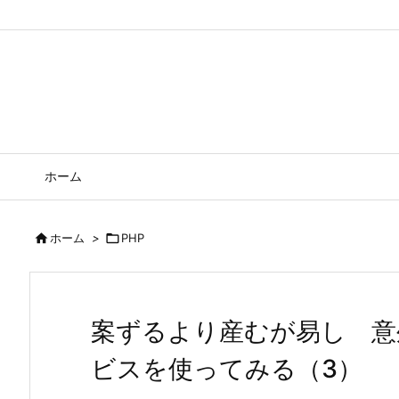
ホーム

ホーム
>

PHP
案ずるより産むが易し 意
ビスを使ってみる（3）