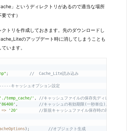
ache」というディレクトリがあるので適当な場所
不要です）
レクトリを作成しておきます。先のダウンロードし
ache_Liteのアップデート時に消してしまうことも
しています。
hp"
;
//	Cache_Lite読み込み
----------キャッシュオプション設定
'./temp_cache/'
,
//キャッシュファイルの保存先ディレクトリ
'86400'
,
//キャッシュの有効期限(一秒単位)。例の8640
=
>
'20'
//新規キャッシュファイル保存時の期限切れファ
acheOptions
)
;
//オブジェクト生成