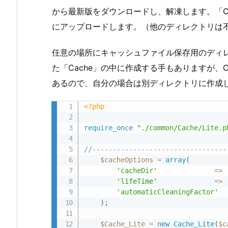
から最新版をダウンロードし、解凍します。「C
にアップロードします。（他のディレクトリは
任意の場所にキャッシュファイル保存用のディ
た「Cache」の中に作成する手もありますが、C
あるので、自分の場合は別ディレクトリに作成
<?php
require_once
"./common/Cache/Lite.p
//----------------------------
$cacheOptions
=
array
(
'cacheDir'
=
>
'lifeTime'
=
>
'automaticCleaningFactor'
)
;
$Cache_Lite
=
new
Cache_Lite
(
$c