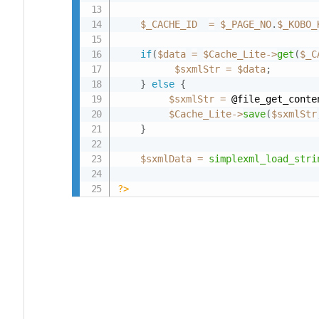
$_CACHE_ID
=
$_PAGE_NO
.
$_KOBO_
if
(
$data
=
$Cache_Lite
-
>
get
(
$_C
$sxmlStr
=
$data
;
}
else
{
$sxmlStr
=
 @file_get_conte
$Cache_Lite
-
>
save
(
$sxmlStr
}
$sxmlData
=
simplexml_load_stri
?>