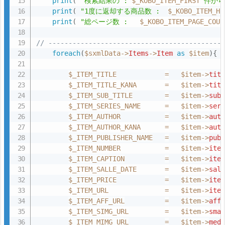
print
(
"検索結果の : 
$_KOBO_ITEM_FIRST
 件から
print
(
"1度に返却する商品数 :  
$_KOBO_ITEM_HI
print
(
"総ページ数 :   
$_KOBO_ITEM_PAGE_COUN
// -------------------------------------------
foreach
(
$sxmlData
-
>
Items
-
>
Item
as
$item
)
{
$_ITEM_TITLE
=
$item
-
>
tit
$_ITEM_TITLE_KANA
=
$item
-
>
tit
$_ITEM_SUB_TITLE
=
$item
-
>
sub
$_ITEM_SERIES_NAME
=
$item
-
>
ser
$_ITEM_AUTHOR
=
$item
-
>
aut
$_ITEM_AUTHOR_KANA
=
$item
-
>
aut
$_ITEM_PUBLISHER_NAME
=
$item
-
>
pub
$_ITEM_NUMBER
=
$item
-
>
ite
$_ITEM_CAPTION
=
$item
-
>
ite
$_ITEM_SALLE_DATE
=
$item
-
>
sal
$_ITEM_PRICE
=
$item
-
>
ite
$_ITEM_URL
=
$item
-
>
ite
$_ITEM_AFF_URL
=
$item
-
>
aff
$_ITEM_SIMG_URL
=
$item
-
>
sma
$_ITEM_MIMG_URL
=
$item
-
>
med