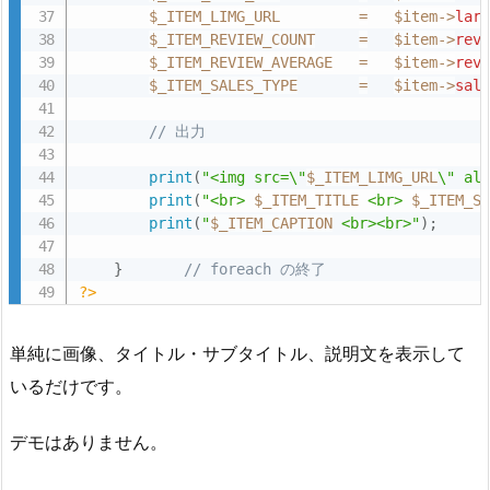
$_ITEM_LIMG_URL
=
$item
-
>
lar
$_ITEM_REVIEW_COUNT
=
$item
-
>
rev
$_ITEM_REVIEW_AVERAGE
=
$item
-
>
rev
$_ITEM_SALES_TYPE
=
$item
-
>
sal
// 出力
print
(
"<img src=\"
$_ITEM_LIMG_URL
\" al
print
(
"<br> 
$_ITEM_TITLE
 <br> 
$_ITEM_S
print
(
"
$_ITEM_CAPTION
 <br><br>"
)
;
}
// foreach の終了
?>
単純に画像、タイトル・サブタイトル、説明文を表示して
いるだけです。
デモはありません。