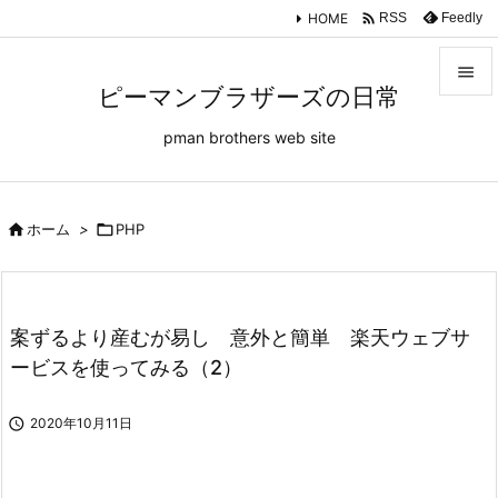

HOME
Feedly
RSS

ピーマンブラザーズの日常

pman brothers web site
メニュ

サイド


ホーム
>

PHP
前へ

次へ
案ずるより産むが易し 意外と簡単 楽天ウェブサ

ービスを使ってみる（2）
検索

2020年10月11日