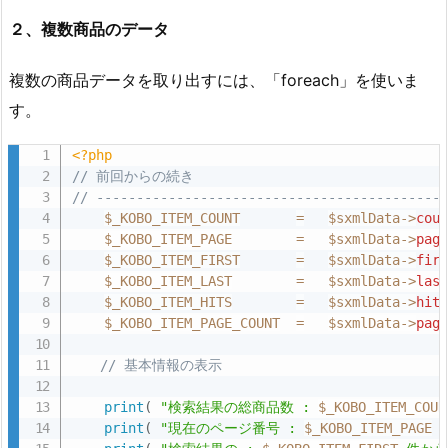
２、複数商品のデータ
複数の商品データを取り出すには、「foreach」を使いま
す。
<?php
// 前回からの続き
// ------------------------------------------
$_KOBO_ITEM_COUNT
=
$sxmlData
-
>
cou
$_KOBO_ITEM_PAGE
=
$sxmlData
-
>
pag
$_KOBO_ITEM_FIRST
=
$sxmlData
-
>
fir
$_KOBO_ITEM_LAST
=
$sxmlData
-
>
las
$_KOBO_ITEM_HITS
=
$sxmlData
-
>
hit
$_KOBO_ITEM_PAGE_COUNT
=
$sxmlData
-
>
pag
// 基本情報の表示
print
(
"検索結果の総商品数 : 
$_KOBO_ITEM_COUN
print
(
"現在のページ番号 : 
$_KOBO_ITEM_PAGE
 