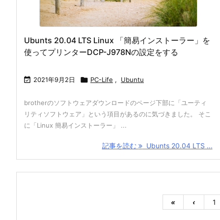
Ubunts 20.04 LTS Linux 「簡易インストーラー」を
使ってプリンターDCP-J978Nの設定をする

2021年9月2日

PC-Life
,
Ubuntu
brotherのソフトウェアダウンロードのページ下部に「ユーティ
リティソフトウェア」という項目があるのに気づきました。 そこ
に「Linux 簡易インストーラー」 ...
記事を読む
Ubunts 20.04 LTS ...
«
‹
1